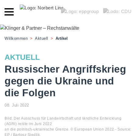
Willkommen
>
Aktuell
>
Artikel
AKTUELL
Russischer Angriffskrieg
gegen die Ukraine und
die Folgen
08. Juli 2022
Bild: Der Ausschuss für Landwirtschaft und ländliche Entwicklung
(AGRI) reiste im Juni 2022
an die polnisch-ukrainische Grenze. © European Union 2022 - Source:
EP / Bartosz Siedlik.