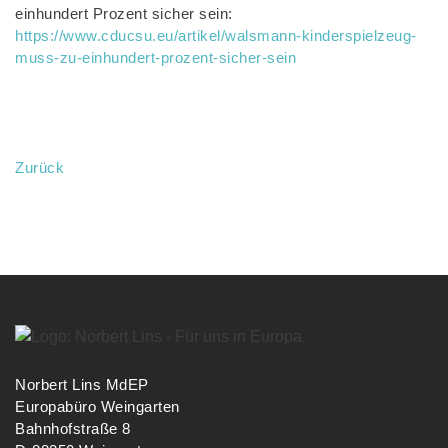
einhundert Prozent sicher sein:
https://www.cducsu.eu/artikel/walsmann-kinderspielzeug-
muss-zu-einhundert-prozent-sicher-sein
Zurück
Norbert Lins MdEP
Europabüro Weingarten
Bahnhofstraße 8