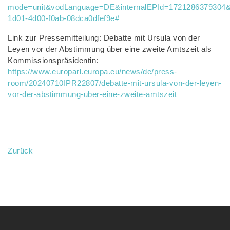
mode=unit&vodLanguage=DE&internalEPId=1721286379304&p
1d01-4d00-f0ab-08dca0dfef9e#
Link zur Pressemitteilung: Debatte mit Ursula von der
Leyen vor der Abstimmung über eine zweite Amtszeit als
Kommissionspräsidentin:
https://www.europarl.europa.eu/news/de/press-
room/20240710IPR22807/debatte-mit-ursula-von-der-leyen-
vor-der-abstimmung-uber-eine-zweite-amtszeit
Zurück